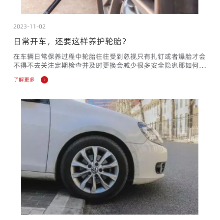
2023-11-02
日常开车，还要这样养护轮胎？
在车辆日常保养过程中轮胎往往受到忽视只有扎钉或者爆胎才会
不得不去关注定期检查并及时更换会减少很多安全隐患那如何进
行检查和养护呢？1、胎压检查现今车辆都已带有胎压监控配
了解更多
置，车主要时常关注，可将前后轮的胎压调整至合适范围，若夏
季可以稍微低一些，冬季则可以高一些，能有效避免由于胎压而
导致的安全隐患。2、完整度检查如果发现轮胎胎压总是亏气的
话，那就一定要检查一下是不是发生了扎胎情况或者哪里出现了
破损，要及时...