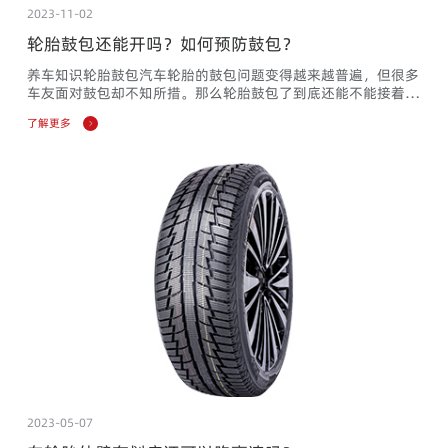
2023-11-02
轮胎鼓包还能开吗？如何预防鼓包？
养车知识轮胎鼓包汽车轮胎的鼓包问题变得越来越普遍，但很多
车友面对鼓包却不知所措。那么轮胎鼓包了到底还能不能接着
用？日常生活中，如何预防轮胎鼓包？1鼓包后千万不能再用轮
了解更多
胎鼓包根据直接原因也分为很多类别，但是不管是哪种轮胎，其
实都是因为出现了损伤所致，而且这种损伤基本上是无法修复
的，即使勉强修复也无法达到轮胎的正常性能。就拿较常出现的
胎侧鼓包来说，出现鼓包的直接原因，是轮胎里面的帘布层断裂
导致的，帘子线...
2023-05-07