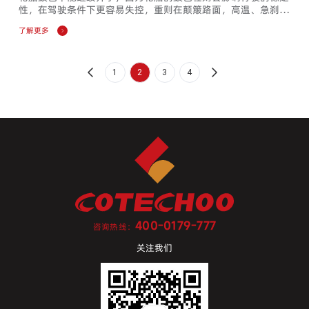
性，在驾驶条件下更容易失控，重则在颠簸路面，高温、急刹车
或气压高的时候比较容易引起爆胎。但在一些修理厂，可能会有
了解更多
人声称，较小的凸起可以通过热修复来修复，即将原橡胶通过高
温硫化熔接到轮胎伤口上，并冷却固化以密封伤口。事实上，这
种方法并没有从根本上解决问题，而是在凸起处加厚了橡胶，这
并不否认它起到了一定的作用。然而，长期或高速使用具有很大
1
2
3
4
的安...
400-0179-777
咨询热线：
关注我们