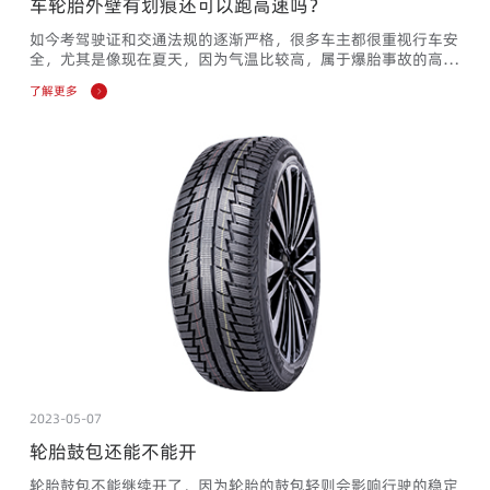
车轮胎外壁有划痕还可以跑高速吗？
如今考驾驶证和交通法规的逐渐严格，很多车主都很重视行车安
全，尤其是像现在夏天，因为气温比较高，属于爆胎事故的高发
期。假如我们的车子轮胎侧壁上出现了划痕到底能不能上高速
了解更多
呢？相信这个问题困扰和纠结了很多朋友，因为很多车主对轮胎
的结构不了解，所以胎壁只要出现一刮伤就很紧张。实际上，胎
壁刮伤能不能上高速？轮胎能不能继续用？这也分很多种情况，
要根据具体情况分析。轮胎不是单一的一层橡胶，它是多层橡胶
加一些复合...
2023-05-07
轮胎鼓包还能不能开
轮胎鼓包不能继续开了，因为轮胎的鼓包轻则会影响行驶的稳定