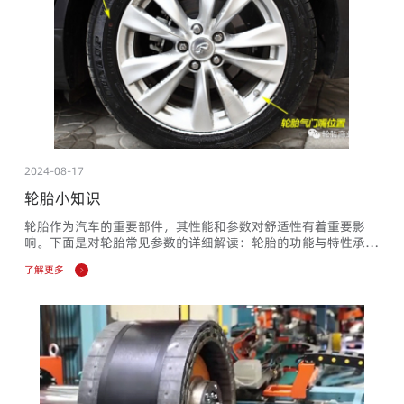
2024-08-17
轮胎小知识
轮胎作为汽车的重要部件，其性能和参数对舒适性有着重要影
响。下面是对轮胎常见参数的详细解读：轮胎的功能与特性承载
车身重量：轮胎的首要功能是支撑汽车重量，使汽车能够稳定行
了解更多
驶。减震作用：轮胎能够减轻和缓解车辆行驶中的震动和噪音，
提高乘坐舒适性。操控性能：通过不同的花纹和配方，轮胎能够
影响汽车的加速、制动和转向性能。选购轮胎时常接触的三个参
数轮胎宽度：轮胎的宽度越宽，接地面积越大，直线行驶时的抓
地力和牵引