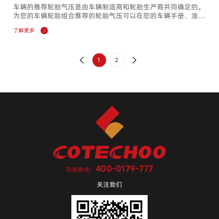
车辆的推荐轮胎气压是由车辆制造商和轮胎生产商共同确定的。
为您的车辆轮胎组合推荐的轮胎气压可以在您的车辆手册、油箱
盖内侧或驾驶位的门柱上找到。轮胎气压影响车辆性能的许多重
了解更多
要方面，比如：驾驶舒适性、方向稳定性、转向和刹车抓地力，
加上总体操控表现。驾驶胎压不当的车辆，则会对这些重要特性
产生不利影响。一般来说轮胎每个月会损失一磅/平方英寸的压
力, 所以在长途旅行前检查一下轮胎气压,甚至备胎也要检查。
1
2
400-0179-777
咨询热线：
关注我们