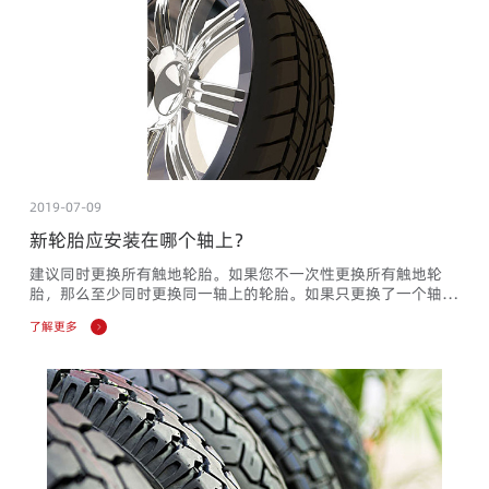
2019-07-09
新轮胎应安装在哪个轴上？
建议同时更换所有触地轮胎。如果您不一次性更换所有触地轮
胎，那么至少同时更换同一轴上的轮胎。如果只更换了一个轴上
的轮胎，那么通常建议在后轴上安装新轮胎。这样更换轮胎会使
了解更多
换位将变得较为复杂。如果轮胎具有明显不同的特征，如磨损情
况、轮胎尺寸、结构、以及速度级别，请务必当心。咨询受过培
训的轮胎专家，以获取方法。通常建议在后轴上安装高抓地力的
轮胎，以防止车辆转向过度以及湿滑路面上损失行驶稳定性。一
些车...