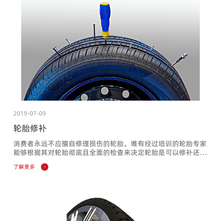
2019-07-09
轮胎修补
消费者永远不应擅自修理损伤的轮胎。唯有经过培训的轮胎专家
能够根据其对轮胎彻底且全面的检查来决定轮胎是可以修补还是
必须更换。此类评估应将轮胎之前的全部使用情况也考虑进去，
了解更多
包括气压、负载、工作条件等等。如果轮胎专家决定修理轮胎，
那么其应严格遵守国家轮胎行业内所有与检测及修补流程相关的
修补标准。长路虹不对专家的决定或修补的轮胎负责。