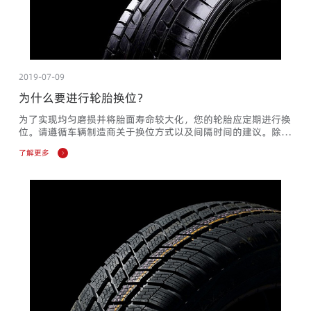
2019-07-09
为什么要进行轮胎换位？
为了实现均匀磨损并将胎面寿命较大化，您的轮胎应定期进行换
位。请遵循车辆制造商关于换位方式以及间隔时间的建议。除非
车辆制造商另有规定，长路虹建议定期进行轮胎换位。例如，将
了解更多
夏季轮胎换成冬季轮胎时，或者在里程达5000-10000公里时，
亦或更早，即当开始出现异常磨损时。如果轮胎开始出现异常磨
损，请要求服务人员检查和/或校正车轮定位或者其他机械问
题。与其他四条轮胎规格及结构相同的全尺寸备胎（非临时使用
备胎）应被考虑...