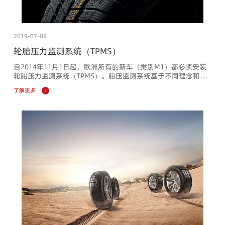
2019-07-09
轮胎压力监测系统（TPMS）
自2014年11月1日起，欧洲所有的新车（类别M1）都必须安装
轮胎压力监测系统（TPMS）。胎压监测系统基于不同理念和传
感器。基本上有两种主要类型的轮胎压力监测系统：直接式胎压
了解更多
监测系统--气压传感器与气门嘴一体，或附在轮辋上，或安装在
轮胎内部。间接式胎压监测系统--没有安装在轮胎/轮辋上的气
压传感器。通过轮胎滚动周长的变化“间接”测量轮胎气压差。
汽车制造商可选择直接或间接的胎压监测系统。轮胎压力监测系
统的匹配和...