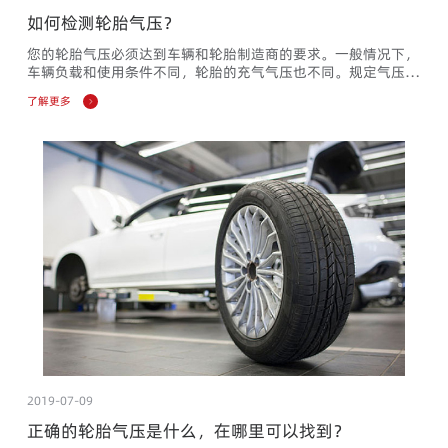
如何检测轮胎气压？
您的轮胎气压必须达到车辆和轮胎制造商的要求。一般情况下，
车辆负载和使用条件不同，轮胎的充气气压也不同。规定气压通
常指冷胎的气压，且不能低于该数值。由于行驶中会产生很多热
了解更多
量，热胎的气压会更高。请勿在热胎时降低胎压，因为当轮胎冷
却时，其气压会低于低允许胎压。每隔14天应检查及调整轮胎气
压（包括备胎，如果配备）。进行长途旅行或度假之前，很有必
要检查和调整轮胎气压。根据说明书，附加的载荷可能导致需要
更高的...
2019-07-09
正确的轮胎气压是什么，在哪里可以找到？