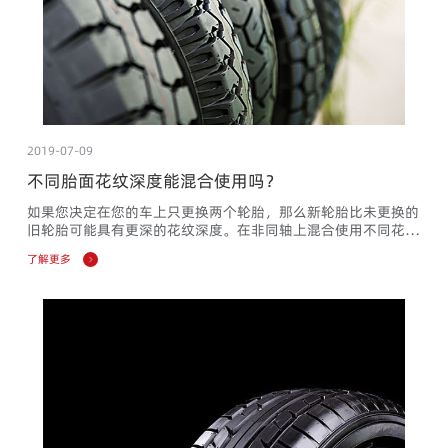
2019-07-09
不同胎面花纹深度能混合使用吗？
如果您决定在您的车上只更换两个轮胎，那么新轮胎比未更换的
旧轮胎可能具有更深的花纹深度。在非同轴上混合使用不同花纹
深度的轮胎一般是允许的。轮胎行业建议新轮胎应该安装在后轴
了解更多
上。通常建议在后轴上安装高抓地力的轮胎，以防止车辆转向过
度以及湿滑路面上损失行驶稳定性。一些汽车制造商建议把最新
的轮胎安装在前轴上。咨询汽车制造商和/或轮胎专家，以获取
更多信息。一些车辆出厂时可能就在前轴与后