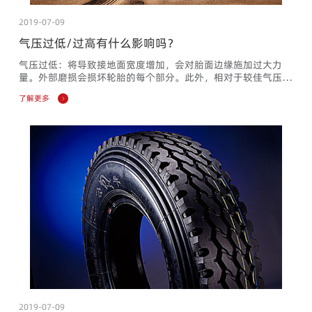
2019-07-09
气压过低/过高有什么影响吗？
气压过低：将导致接地面宽度增加，会对胎面边缘施加过大力
量。外部磨损会损坏轮胎的每个部分。此外，相对于较佳气压，
气压过低也将导致胎侧斜度增加，这非常危险。气压过高：由于
了解更多
轮胎的形状膨胀，就像气球一样，力量将会集中于中心位置。接
地面上的力量不均将导致异常磨损。长路虹建议您每月检查轮胎
气压一次。您的轮胎较佳空气压力水平可以在轿厢门的内侧、车
辆油箱盖内侧或在汽车手册查询到（查询位置可能根据国家而
异）。轮胎侧...
2019-07-09