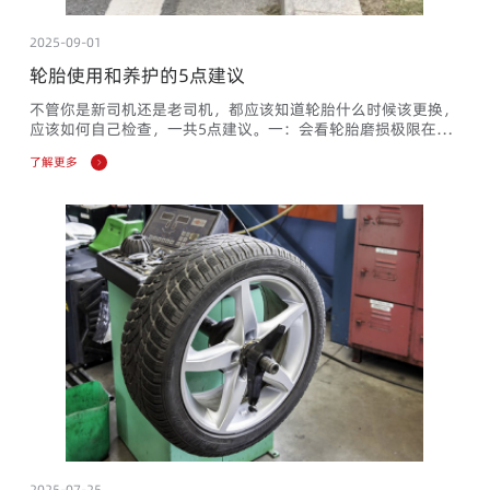
2025-09-01
轮胎使用和养护的5点建议
不管你是新司机还是老司机，都应该知道轮胎什么时候该更换，
应该如何自己检查，一共5点建议。一：会看轮胎磨损极限在轮
胎的花纹里分布了很多这么高的小台阶，这个台阶就代表着轮胎
了解更多
的磨损极限。当这个轮胎胎纹变得很浅了，快接近台阶时，虽然
轮胎的主要性能不会有影响，但它的排水性能会变差，通过积水
路面的时候，抓地能力会稍微差一点。要考虑更换了。二：会看
轮胎生产时间在轮胎边缘上找到这组数字，比如说这条轮胎上的
4220，就代...
2025-07-25