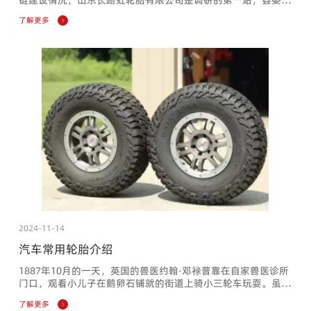
记侯占夫，县政协主席王立忠，县工信局长许彬陪同，董事长尹
了解更多
昌海、副总经理张建菊率队热情接待。
2024-11-14
汽车常用轮胎介绍
1887年10月的一天，英国的兽医约翰·邓禄普靠在自家兽医诊所
门口，观看小儿子在鹅卵石铺就的街道上骑小三轮车玩耍。虽然
儿子很吃力地蹬，但使用实心橡胶车轮的三轮车还是走不快，而
了解更多
且三轮车行驶在鹅卵石路面上，把儿子颠得很痛苦。在心疼儿子