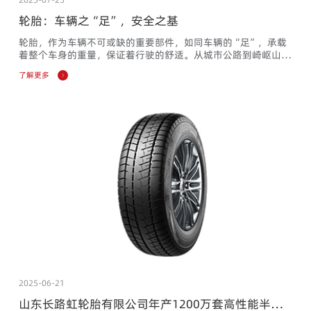
轮胎：车辆之“足”，安全之基
轮胎，作为车辆不可或缺的重要部件，如同车辆的“足”，承载
着整个车身的重量，保证着行驶的舒适。从城市公路到崎岖山
路，从炎热夏季到寒冷冬季，轮胎都默默地承受着各种挑战和考
了解更多
验。今天，就让我们一起走进轮胎的世界，探索其背后的奥秘与
智慧。首先，我们要了解轮胎的基本作用。轮胎不仅承载着车身
的重量，还起到了缓冲外界冲击、实现与路面接触并保证车辆行
驶性能的重要作用。在复杂和苛刻的条件下，轮胎必须具备高承
载性能、牵
2025-06-21
山东长路虹轮胎有限公司年产1200万套高性能半钢