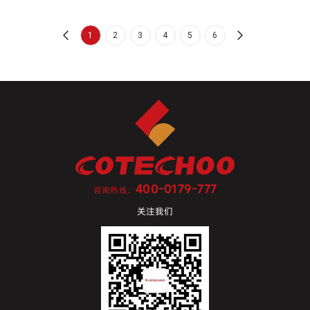
之际，他联想到自己出门行医乘坐的马车，那个硬邦邦的实心橡
胶车轮压在石头路面上，也让自己饱受颠簸之苦。如果能用软性
材料把车轮包裹起来，那一定会让骑车和乘车都舒服。想到就
1
2
3
4
5
6
干，他开始...
400-0179-777
咨询热线：
关注我们