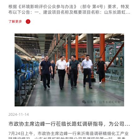
子午线轮胎改扩建项目 环境影响评价第一次公众参
根据《环境影响评价公众参与办法》（部令 第4号）要求，特发
与公告
布以下公告：一、建设项目名称及概要项目名称：山东长路虹轮
胎有限公司年产1200万套高性能半钢子午线轮胎改扩建项目建
了解更多
设单位：山东长路虹轮胎有限公司建设地点：临沂市沂南县经济
开发区澳柯玛大道东首路北现有厂区内项目概况：利用现有密炼
车间、1＃生产厂房、2＃生产厂房等构建筑物进行建设。不新增
用地。项目主要建设内容包括两部分：1、对现有密炼车间、1＃
生产厂房内...
2024-11-14
市政协主席边峰一行莅临长路虹调研指导，为公司发
展注入强劲动力
7月24日上午，市政协主席边峰一行来沂南县调研精细化工产业
链建设情况，山东长路虹轮胎有限公司是调研的第一站，县委书