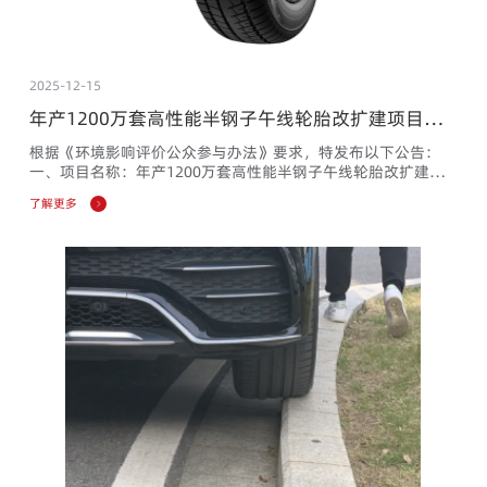
2025-12-15
年产1200万套高性能半钢子午线轮胎改扩建项目环
境影响报告书 征求意见稿公示
根据《环境影响评价公众参与办法》要求，特发布以下公告：
一、项目名称：年产1200万套高性能半钢子午线轮胎改扩建项
目二、项目简介年产1200万套高性能半钢子午线轮胎改扩建项
了解更多
目位于沂南经济开发区长虹项目区山东长路虹轮胎有限公司现有
厂区内。项目主要建设内容包括两部分：1、对现有密炼车间、
1#生产厂房内年产600万套半钢子午线轮胎生产线改造提升，淘
汰模具163付、替换设备7台（套）设备、新购模具196付、