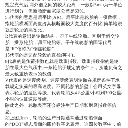
规定充气后,两外侧之间的较大距离，一般以5mm为一单位
进行划分，但新胎断面宽度公差是63%。
55代表的意思是扁平比(AR)。扁平比是轮胎的一项数据，
指轮胎横断面高度占其横断面较大宽度的百分比,简单地说
就是轮胎的高宽比。
R代表的意思是轮胎结构，即子午线轮胎。区别于斜交轮
胎，拱形轮胎，调压轮胎等。子午线轮胎的国际代号
是“R”俗称为“钢丝轮胎”
15代表的是适配轮毂的直径(英寸)。
8代表的是负荷指数也就是载重指数。载重指数指的是轮
胎在最大空气压中,一条轮胎于规定的条件下，所能负荷之
最大载重所表示的数值。
V代表的是速度级别。速度等级表明轮胎在规定条件下承
载规定负荷的最高速度。不同轮胎的胎壁上会用英文字母
表示轮胎的速度等级。代表轮胎从4.8公里/小时到300公里/
小时的认证速度等级。
除此之外，轮胎表面还会标注生产日期和耐磨指数等信
息。
如上图所示，轮胎的生产日期通常通过轮胎侧面
的“DOT”标志后面的四位数字来表示。这四位数字中，前