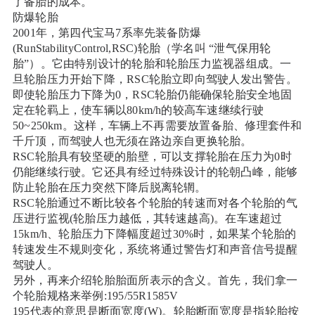
了备胎的成本。
防爆轮胎
2001年，第四代宝马7系率先装备防爆
(RunStabilityControl,RSC)轮胎（学名叫 “泄气保用轮
胎”）。它由特别设计的轮胎和轮胎压力监视器组成。一
旦轮胎压力开始下降，RSC轮胎立即向驾驶人发出警告。
即使轮胎压力下降为0，RSC轮胎仍能确保轮胎安全地固
定在轮羁上，使车辆以80km/h的较高车速继续行驶
50~250km。这样，车辆上不再需要放置备胎、修理套件和
千斤顶，而驾驶人也无须在路边亲自更换轮胎。
RSC轮胎具有较坚硬的胎壁，可以支撑轮胎在压力为0时
仍能继续行驶。它还具有经过特殊设计的轮朝凸峰，能够
防止轮胎在压力突然下降后脱离轮辋。
RSC轮胎通过不断比较各个轮胎的转速而对各个轮胎的气
压进行监视(轮胎压力越低，其转速越高)。在车速超过
15km/h、轮胎压力下降幅度超过30%时，如果某个轮胎的
转速发生不规则变化，系统将通过警告灯和声音信号提醒
驾驶人。
另外，再来介绍轮胎胎面所表示的含义。首先，我们拿一
个轮胎规格来举例:195/55R1585V
195代表的意思是断面宽度(W)。轮胎断面宽度是指轮胎按