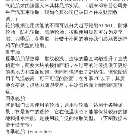
气轮胎才由法国人米其林兄弟实现。（后来邓禄普公司亦
生产汽车用轮胎，现如今其公司已被日本住友财团收
购。）
轮胎根据使用功能的不同可以分为越野轮胎AT/MT、防爆
轮胎、防扎轮胎、雪地轮胎。按照使用场景可分为夏季
胎、四季胎，冬季胎。行驶于不同的地形我们必须要选择
相应的类型的轮胎。
夏季胎
夏季胎胎壁更厚，胎纹较浅，连续的垂直沟槽提升了直线
稳定性，两侧大块的接触面积，在过弯的时候提供了更好
的抓地力和路面反馈，但同时也降低了舒适性。该轮胎适
用于气温较高，可干可湿的路面，在冬季7℃以下，其质
地会变硬，抓地力随即变差，在冰雪路面上制动距离较
远。
四季轮胎
就是我们日常使用的轮胎，通用型轮胎，适用于各种场
景，算是折中的选择，它在低温状态下能够保持较好的抓
地和排水性能。是使用较广泛的轮胎类型。（下图数据来
源于懂车帝）
冬季轮胎（winter tire）