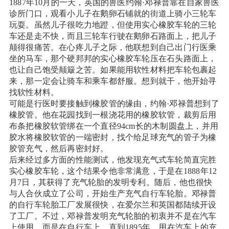
1887年10月的一天，英国的兽医约翰·邓禄普靠在自家兽医
诊所门口，观看小儿子在鹅卵石铺就的街道上骑小三轮车
玩耍。虽然儿子很吃力地蹬，但使用实心橡胶车轮的三轮
车还是走不快，而且三轮车行驶在鹅卵石路面上，把儿子
颠得很痛苦。在心疼儿子之际，他联想到自己出门行医乘
坐的马车，那个硬邦邦的实心橡胶车轮压在石头路面上，
也让自己饱受颠簸之苦。如果能用软性材料把车轮包裹起
来，那一定会让骑车和乘车都舒服。想到就干，他开始寻
找软性材料。
可能是行医时要接触到橡胶管的缘由，约翰·邓禄普想到了
橡胶管。他在花园找到一根浇花用的橡胶软管，裁剪后用
布条把橡胶软管绑在一个直径94cm长的木制圆盘上，并用
胶水将橡胶软管的一端密封，找个给足球充气的管子为橡
胶管充气，然后再密封好。
后来经过多方面的性能测试，他发现充气式车轮简直完胜
实心橡胶车轮，这个结果令他非常满意，于是在1888年12
月7日，其获得了充气轮胎的发明专利。随后，他也很快
与人合伙成立了公司，开始生产充气自行车轮胎。邓禄普
的自行车轮胎工厂发展很快，在爱尔兰和英国都陆续开设
了工厂。不过，邓禄普发明充气轮胎的初衷并不是在汽车
上使用，而是在自行车上，直到1895年，用在汽车上的充