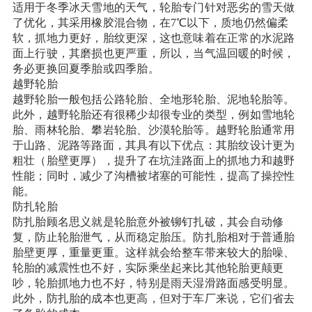
适用于冬季冰天雪地的天气，轮胎专门针对恶劣的雪天做
了优化，其采用橡胶混合物，在7℃以下，质地仍然偏柔
软，抓地力更好，胎纹更深，这也意味着在正常的水泥路
面上行驶，其磨损也更严重，所以，当气温回暖的时候，
务必更换回夏季胎或四季胎。
越野轮胎
越野轮胎一般包括公路轮胎、全地形轮胎、泥地轮胎等。
此外，越野轮胎还有很稀少却很专业的类型，例如雪地轮
胎、雨林轮胎、攀岩轮胎、沙漠轮胎等。越野轮胎通常用
于山路、泥路等路面，其具有以下优点：其胎纹设计更为
粗壮（胎壁更厚），提升了在坑洼路面上的抓地力和越野
性能；同时，减少了沟槽被堵塞的可能性，提高了操控性
能。
防扎轮胎
防扎胎顾名思义就是轮胎意外被铆钉扎破，其会自动修
复，防止轮胎泄气，从而稳定胎压。防扎胎相对于普通胎
胎壁更厚，重量更重。这样就会给整车带来较大的胎噪、
轮胎的减震性也不好，实际乘坐起来比其他轮胎更颠更
吵，轮胎抓地力也不好，特别是雨天湿滑路面感受明显。
此外，防扎胎的成本也更高，但对于车厂来说，它们省去