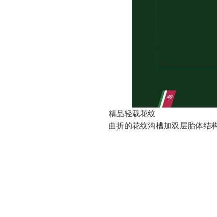
精品轻载花纹
曲折的花纹沟槽加双层胎体结