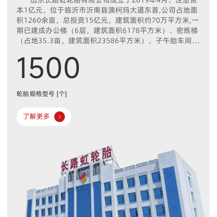
本1亿元，位于临沂市沂南县澳柯玛大道东首,公司占地面
积1260余亩，总投资15亿元，建筑面积约70万平方米,一
期已建成办公楼（6层，建筑面积6178平方米）、密炼楼
（占地35.3亩，建筑面积23586平方米）、子午胎车间2
条（1#子午胎车间占地14万平方米，全长984m，宽
1500
142m，2#子午胎车间13万平方米，全长984m，宽
130m），职工公寓4座、研发中心1座、餐厅楼1座、供
热中心1座。目前建设投产的年产600万套高性能半钢子
午线轮胎生产线一条，现有员工780人，主要产品是半钢
轮胎规格型号 [个]
年投产
高性能子午线轮胎，公司产品成功登陆欧美、东南亚、中
东、非洲等50多个国家和地区，出口量急增。在国内产品
了解更多
销售网络覆盖了30多个省市直辖市。2024年，实现销售
收入11.32亿元，出口创汇1.23亿美元，纳税3146万元。
工厂主要生产和检测设备，均从德国、日本等发达国
家引进。其中胶料密炼设备引进于日本神户制钢所
（KOBELCO）;帘布及钢丝压延设备引进意大利科美利奥·
埃科利公司（CONNERIO ERCOLE）;胎面、胎侧挤出设备
引进德国特勒斯特公司（TRESTER）;胎坯成型设备引进荷
兰VMI公司；轮胎动平衡、均一性检测机引进日本国际计
测器株式会社（KOKUSAI）。公司同时与国内橡胶机械制
造厂家积极开展研发合作，其中有广东巨轮、北京恒驰、