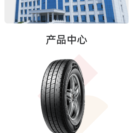
桂林中昊等国内知名橡机企业。 稳定可靠的产品质
量，成熟健全的质量管理体系，赢得了全球消费者的肯
定，公司现有长路虹和歌谱两个自主品牌，1500余个规
格型号，顺利通过了ISO90001、IS0/TS16949质量体系
认证，ISO14001环境管理体系认证和GB/T28001职业健
康安全体系认证。产品通过了中国3C、美国DOT、欧洲
产品中心
ECE、中东GCC、巴西TNMETRO等一系列国内国际认证。
先后被评为国家高新技术企业、山东省“专精特新”中小
企业、山东省科技创新型中小企业、山东省数字经济“晨
星工厂”、临沂市绿色工厂、临沂市一企一技术研发中
心、临沂市企业技术中心、临沂市工程研究中心、沂南县
经开区功勋企业等荣誉称号。