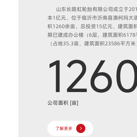
山东长路虹轮胎有限公司成立于201
本1亿元，位于临沂市沂南县澳柯玛大道
积1260余亩，总投资15亿元，建筑面
期已建成办公楼（6层，建筑面积617
（占地35.3亩，建筑面积23586平方
60
15
条（1#子午胎车间占地14万平方米，全
142m，2#子午胎车间13万平方米，全
130m），职工公寓4座、研发中心1座
热中心1座。目前建设投产的年产600
午线轮胎生产线一条，现有员工780人
高性能子午线轮胎，公司产品成功登陆
轮胎规格型号 [个]
东、非洲等50多个国家和地区，出口
销售网络覆盖了30多个省市直辖市。2
收入11.32亿元，出口创汇1.23亿美元
了解更多
工厂主要生产和检测设备，均从德国