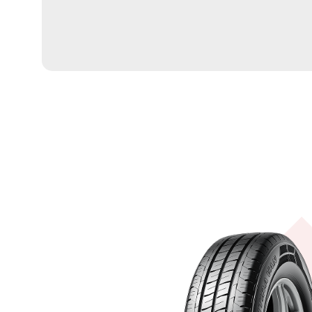
家引进。其中胶料密炼设备引进于日本
（KOBELCO）;帘布及钢丝压延设备
埃科利公司（CONNERIO ERCOLE
引进德国特勒斯特公司（TRESTER）
兰VMI公司；轮胎动平衡、均一性检测
测器株式会社（KOKUSAI）。公司同
造厂家积极开展研发合作，其中有广东
桂林中昊等国内知名橡机企业。 稳定可靠的产品质
量，成熟健全的质量管理体系，赢得了
定，公司现有长路虹和歌谱两个自主品牌
格型号，顺利通过了ISO90001、IS0/T
认证，ISO14001环境管理体系认证和GB
康安全体系认证。产品通过了中国3C、
ECE、中东GCC、巴西TNMETRO等
先后被评为国家高新技术企业、山东省
企业、山东省科技创新型中小企业、山