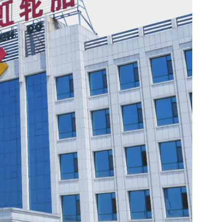
0
12
公司面积 [亩]