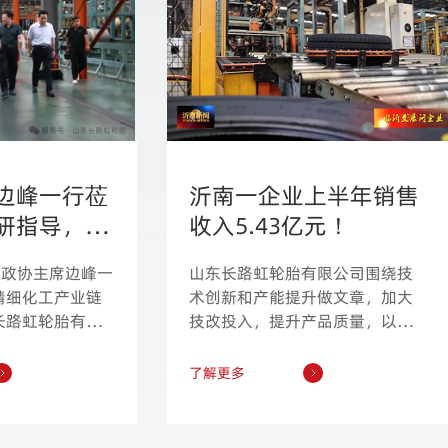
边峰一行莅
沂南一企业上半年销售
研指导，为
收入5.43亿元！
入强劲动力
市政协主席边峰一
山东长路虹轮胎有限公司围绕技
精细化工产业链
术创新和产能提升做文章，加大
长路虹轮胎有限
技改投入，提升产品质量，以品
一站，县委书记
牌赋能发展，提高国内外市场竞
主席王立忠，县
争力，为推动企业高质量发展注
了解更多
同，董事长尹昌
入强大动力。
建菊率队热情接