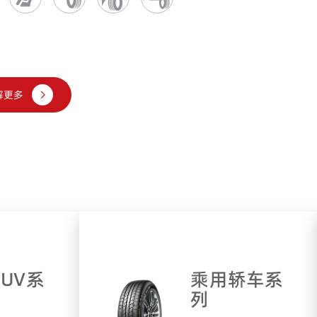
解更多
UV系
乘用轿车系
列