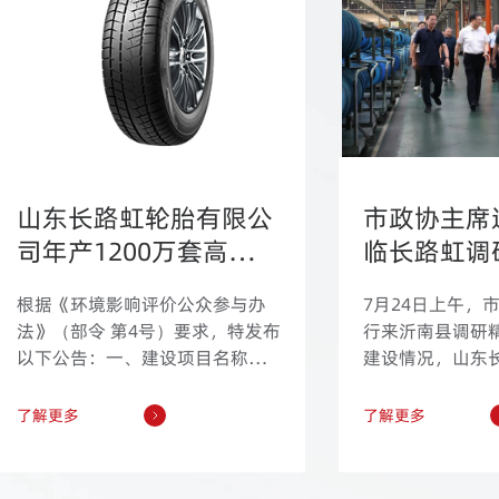
山东长路虹轮胎有限公
市政协主席
司年产1200万套高性能
临长路虹调
半钢子午线轮胎改扩建
公司发展注
根据《环境影响评价公众参与办
7月24日上午，
项目 环境影响评价第一
法》（部令 第4号）要求，特发布
行来沂南县调研
次公众参与公告
以下公告：一、建设项目名称及
建设情况，山东
概要项目名称：山东长路虹轮胎
公司是调研的第
有限公司年产1200万套高性能半
侯占夫，县政协
了解更多
了解更多
钢子午线轮胎改扩建项目建设单
工信局长许彬陪
位：山东长路虹轮胎有限公司建
海、副总经理张
设地点：临沂市沂南县经济开发
待。