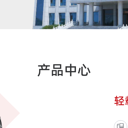
神户制钢所
引进意大利科美利奥·
）;胎面、胎侧挤出设备
;胎坯成型设备引进荷
机引进日本国际计
时与国内橡胶机械制
巨轮、北京恒驰、
产品中心
全球消费者的肯
，1500余个规
S16949质量体系
/T28001职业健
美国DOT、欧洲
轻
一系列国内国际认证。
“专精特新”中小
东省数字经济“晨