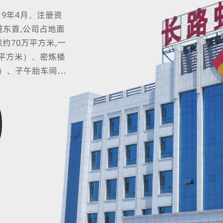
9年4月，注册资
东首,公司占地面
积约70万平方米,一
8平方米）、密炼楼
米）、子午胎车间2
00
60
长984m，宽
长984m，宽
、餐厅楼1座、供
万套高性能半钢子
，主要产品是半钢
欧美、东南亚、中
年投产量 [万]
量急增。在国内产品
024年，实现销售
，纳税3146万元。
、日本等发达国